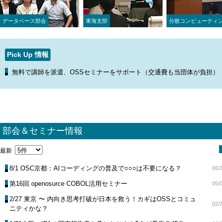
データベース部会
東海支部
分散コンピューティ
Pick Up 情報
無料で講師を派遣、OSSセミナーをサポート（交通費も当団体が負担）
部会＆セミナー情報
最新
8/1 OSC京都：AIコーディングの普及で○○○は不要になる？
06/
第16回 openosurce COBOL活用セミナー
05/
2/27 東京 〜 内向き思考打破が日本を救う！カギはOSSとコミュ
02/
ニティかな？